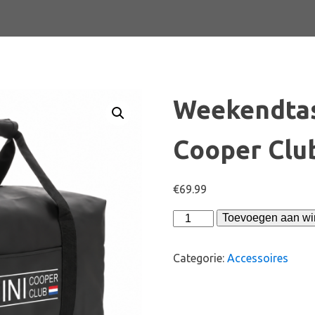
Weekendtas
Cooper Clu
€
69.99
Weekendtas
Toevoegen aan w
standaard
|
Categorie:
Accessoires
MINI
Cooper
Club