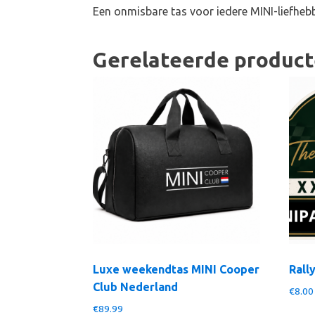
Een onmisbare tas voor iedere MINI-liefheb
Gerelateerde produc
Luxe weekendtas MINI Cooper
Rall
Club Nederland
€
8.00
€
89.99