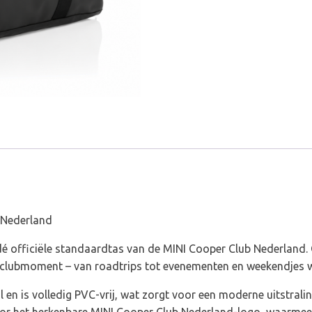
Nederland
aantal
 Nederland
s dé officiële standaardtas van de MINI Cooper Club Nederland
lk clubmoment – van roadtrips tot evenementen en weekendjes 
 en is volledig PVC-vrij, wat zorgt voor een moderne uitstrali
 het herkenbare MINI Cooper Club Nederland-logo, waarmee je 