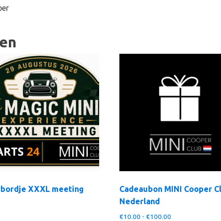
ber
ten
ybordje XXXL meeting
Cadeaubon MINI Cooper C
Nederland
Prijsklasse:
€
10.00
-
€
100.00