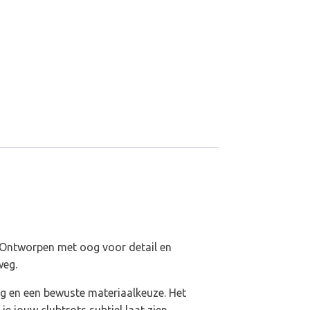
. Ontworpen met oog voor detail en
weg.
ng en een bewuste materiaalkeuze. Het
jouw clubtrots subtiel laat zien.