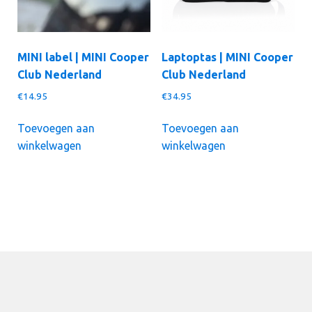
op
de
productpagina
MINI label | MINI Cooper
Laptoptas | MINI Cooper
Club Nederland
Club Nederland
€
14.95
€
34.95
Toevoegen aan
Toevoegen aan
winkelwagen
winkelwagen