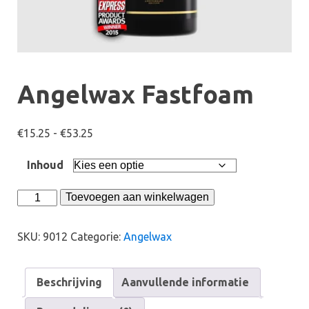
Angelwax Fastfoam
Prijsklasse:
€
15.25
-
€
53.25
€15.25
Inhoud
tot
€53.25
Angelwax
Toevoegen aan winkelwagen
Fastfoam
aantal
SKU:
9012
Categorie:
Angelwax
Beschrijving
Aanvullende informatie