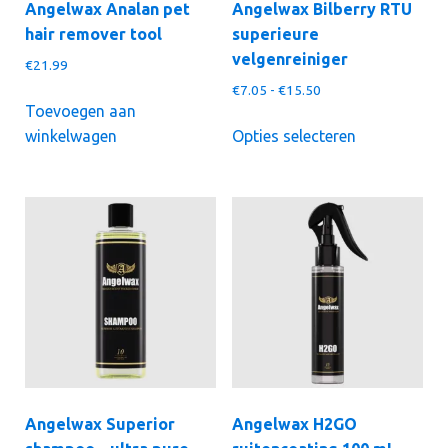
Angelwax Analan pet
Angelwax Bilberry RTU
hair remover tool
superieure
velgenreiniger
€
21.99
Prijsklasse:
€
7.05
-
€
15.50
Toevoegen aan
€7.05
Dit
tot
winkelwagen
Opties selecteren
product
€15.50
heeft
meerdere
variaties.
Deze
optie
kan
gekozen
worden
op
de
productpagi
Angelwax Superior
Angelwax H2GO