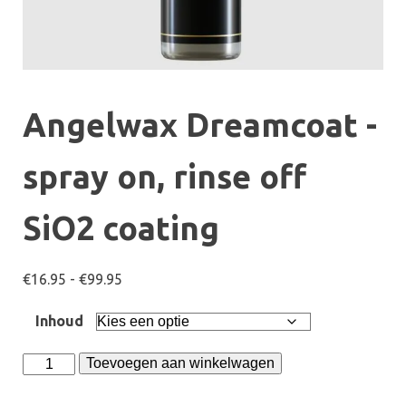
Angelwax Dreamcoat -
spray on, rinse off
SiO2 coating
Prijsklasse:
€
16.95
-
€
99.95
€16.95
Inhoud
tot
€99.95
Angelwax
Toevoegen aan winkelwagen
Dreamcoat