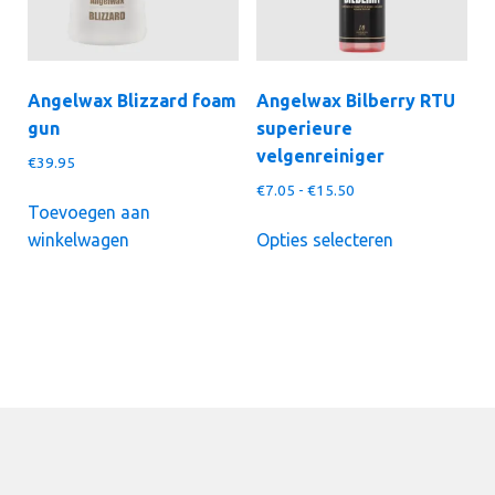
worden
op
op
de
de
productpagi
productpagina
Angelwax Blizzard foam
Angelwax Bilberry RTU
gun
superieure
velgenreiniger
€
39.95
Prijsklasse:
€
7.05
-
€
15.50
Toevoegen aan
€7.05
Dit
tot
winkelwagen
Opties selecteren
product
€15.50
heeft
meerdere
variaties.
Deze
optie
kan
gekozen
worden