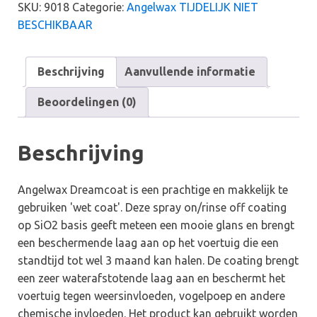
-
SKU:
9018
Categorie:
Angelwax TIJDELIJK NIET
spray
BESCHIKBAAR
on,
rinse
Beschrijving
Aanvullende informatie
off
SiO2
Beoordelingen (0)
coating
aantal
Beschrijving
Angelwax Dreamcoat is een prachtige en makkelijk te
gebruiken 'wet coat'. Deze spray on/rinse off coating
op SiO2 basis geeft meteen een mooie glans en brengt
een beschermende laag aan op het voertuig die een
standtijd tot wel 3 maand kan halen. De coating brengt
een zeer waterafstotende laag aan en beschermt het
voertuig tegen weersinvloeden, vogelpoep en andere
chemische invloeden. Het product kan gebruikt worden