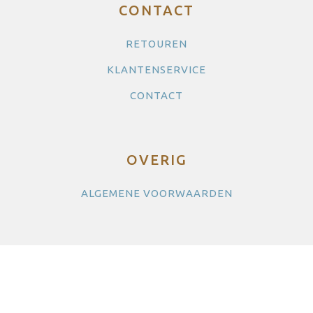
op
CONTACT
de
productpagi
RETOUREN
KLANTENSERVICE
CONTACT
OVERIG
ALGEMENE VOORWAARDEN
SOCIALS