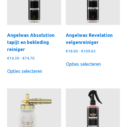
Angelwax Absolution
Angelwax Revelation
tapijt en bekleding
velgenreiniger
reiniger
Prijsklasse:
€
18.00
-
€
109.65
€18.00
Prijsklasse:
€
14.30
-
€
74.70
Dit
tot
Opties selecteren
€14.30
Dit
product
€109.65
tot
Opties selecteren
product
heeft
€74.70
heeft
meerdere
meerdere
variaties.
variaties.
Deze
Deze
optie
optie
kan
kan
gekozen
gekozen
worden