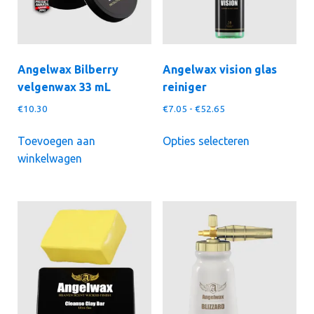
Angelwax Bilberry
Angelwax vision glas
velgenwax 33 mL
reiniger
Prijsklasse:
€
10.30
€
7.05
-
€
52.65
€7.05
Dit
tot
Toevoegen aan
Opties selecteren
product
€52.65
winkelwagen
heeft
meerdere
variaties.
Deze
optie
kan
gekozen
worden
op