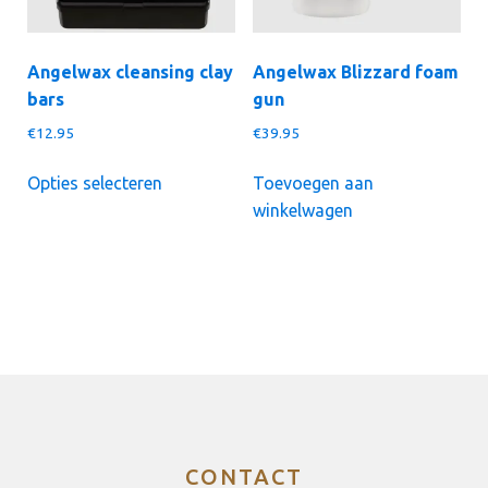
de
productpagi
Angelwax cleansing clay
Angelwax Blizzard foam
bars
gun
€
12.95
€
39.95
Dit
Opties selecteren
Toevoegen aan
product
winkelwagen
heeft
meerdere
variaties.
Deze
optie
kan
gekozen
worden
op
de
CONTACT