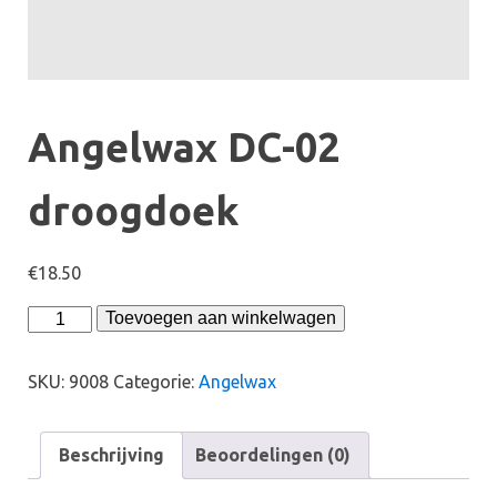
Angelwax DC-02
droogdoek
€
18.50
Angelwax
Toevoegen aan winkelwagen
DC-
02
SKU:
9008
Categorie:
Angelwax
droogdoek
aantal
Beschrijving
Beoordelingen (0)