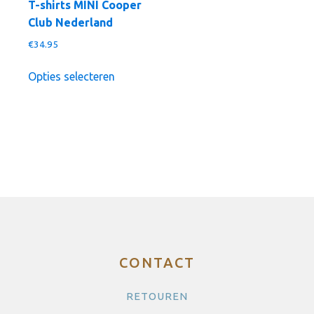
T-shirts MINI Cooper
Club Nederland
€
34.95
Dit
Opties selecteren
product
heeft
meerdere
variaties.
Deze
optie
kan
gekozen
worden
op
de
CONTACT
productpagina
RETOUREN