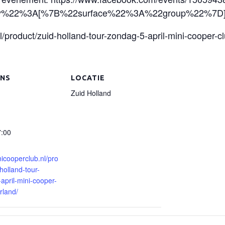
tory%22%3A[%7B%22surface%22%3A%22group%22%7
nl/product/zuid-holland-tour-zondag-5-april-mini-cooper-c
NS
LOCATIE
Zuid Holland
7:00
nicooperclub.nl/pro
holland-tour-
april-mini-cooper-
rland/