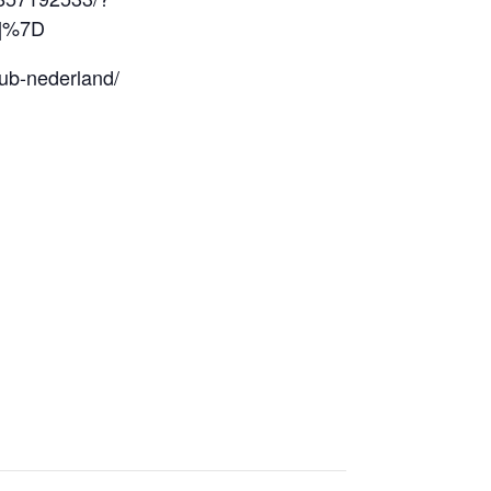
D]%7D
lub-nederland/