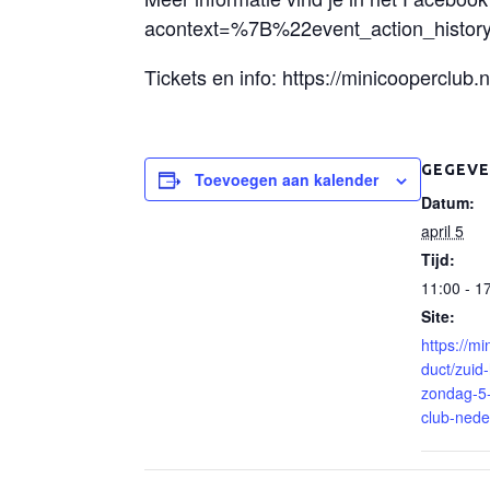
acontext=%7B%22event_action_his
Tickets en info: https://minicooperclub.
GEGEVE
Toevoegen aan kalender
Datum:
april 5
Tijd:
11:00 - 1
Site:
https://mi
duct/zuid-
zondag-5-
club-nede