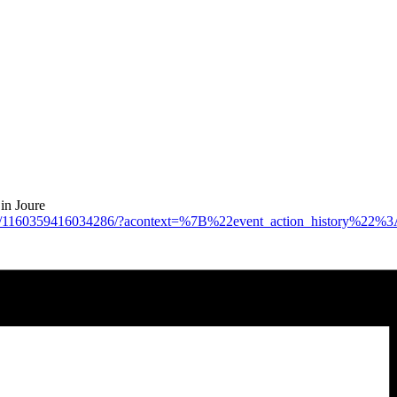
in Joure
ents/1160359416034286/?acontext=%7B%22event_action_histor