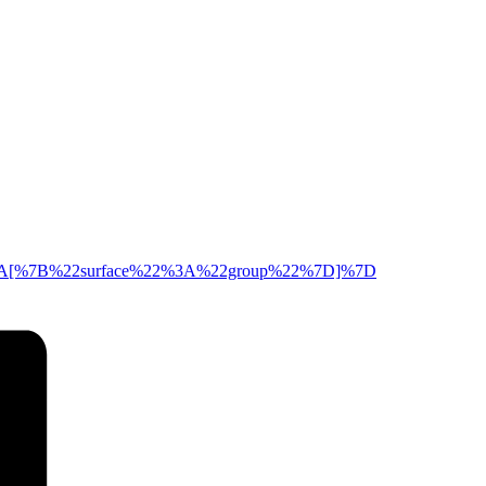
y%22%3A[%7B%22surface%22%3A%22group%22%7D]%7D